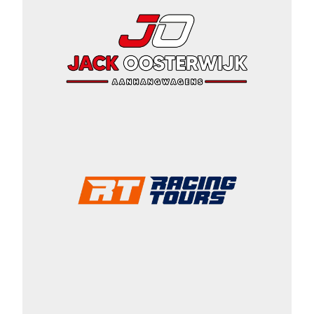
sessies (motoren, auto’s, T3, T4-
SSV an Dakar Classic Cars) en de
mogelijkheid op jouw voertuig te
testen samen met je (potentiële)
sponsoren. 11:00 uur Meeting met
David Castera voor Dakar 2024
teams 12:00 uur Afsluiting van de
Dakar Tour Château de Lastours