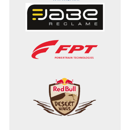
experience) 09:00 uur – 18:00 uur
Track sessies (motoren, auto’s, T3,
T4-SSV an Dakar Classic Cars) en
de mogelijkheid op jouw voertuig
te testen samen met je (potentiële)
sponsoren. 12:00 uur – 14:00 uur
Pauze met lunchbuffet 18:30 uur –
19:30 uur Presentatie van Dakar
2024 door David Castera 19:30 uur
Officiële opening van de Dakar
2024 inschrijvingen 19:45 uur
Aperitief en diner met DJ party na
afloop Zondag 4 juni 08:00 uur –
10:30 uur Ontbijt bij de Dakar
paddock 09:00 uur – 11:00 uur
Workshops, trainingen en
activiteiten (Dakar foto- en
videocall, co-driving experience)
09:00 uur – 11:30 uur Track