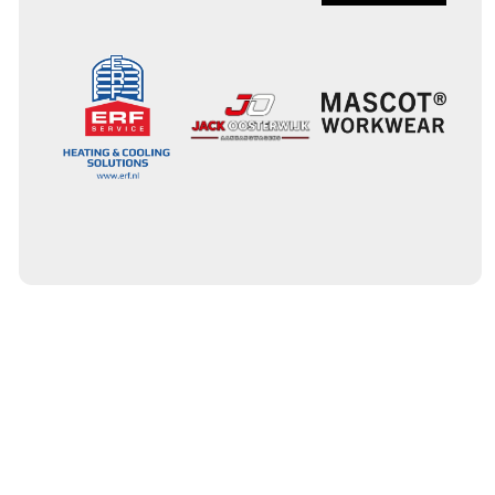
veld De nieuwe evolutie brengt
uitgebreide technische verbeteringen
met zich mee. Ervaring en data van het
MM Technology Factory Team zijn
direct verwerkt in de ontwikkeling. Zo is
het chassis versterkt en is de cabine
steviger gemaakt. Bovendien is de
demperopstelling herzien, in nauwe
samenwerking met toeleveranciers.
Nieuwe verlichting en verbeterde
ergonomie Bemanningen krijgen
daarnaast een herziene ergonomie in
de cockpit. Ook het
bandenspanningssysteem is verbeterd,
een belangrijk onderdeel bij het rijden
in het terrein. De laserkoplampen en de
lichtbalk zijn eveneens vernieuwd. Deze
bieden op de MMT EVO5 bijna drie
keer zoveel lichtsterkte als bij eerdere