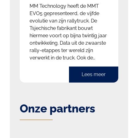
MM Technology heeft de MMT
EVO5 gepresenteerd, de vijfde
evolutie van zijn rallytruck. De
Tsjechische fabrikant bouwt
hiermee voort op bijna twintig jaar
ontwikkeling. Data uit de zwaarste
rally-etappes ter wereld zijn
verwerkt in de truck. Ook de
ervaring van rijders speelde
daarbij een rol. Tegelijk met de
Lees meer
lancering onthulde het bedrijf een
compleet nieuwe huisstijl. De MMT
EVO5 kreeg een sterk aangepast
exterieur. Daarnaast zijn er
Onze partners
structurele wijzigingen
doorgevoerd. Het uiterlijk oogt
fors en stevig. Volgens MM
Technology past dit bij de “Made