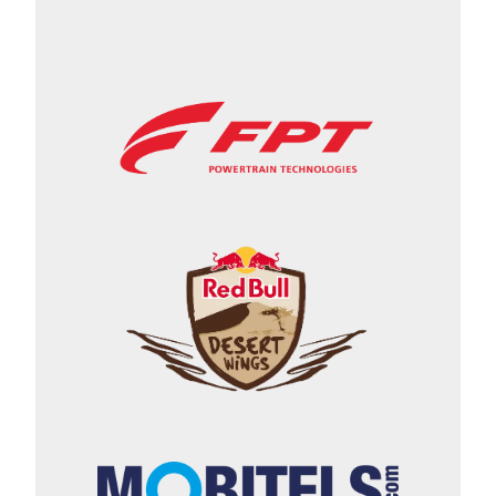
systeem moet zorgen voor betere
oriëntatie in het terrein. Op de MMT
EVO5 worden banden van het
type Prometeon S02 Rally Evo
gemonteerd, in de nieuwste
specificatie. Nieuwe identiteit voor
fabrikant en fabrieksteam Naast de
truck zelf presenteert MM
Technology ook een nieuwe
visuele identiteit. In de nieuwe
huisstijl worden MM Technology
als fabrikant en het MM
Technology Factory Team
voortaan als één geheel
gepresenteerd. Debuut in Baja
Aragón, primeur in Tsjechië De
MMT EVO5 debuteert dit weekend
meteen in competitieverband. Dat