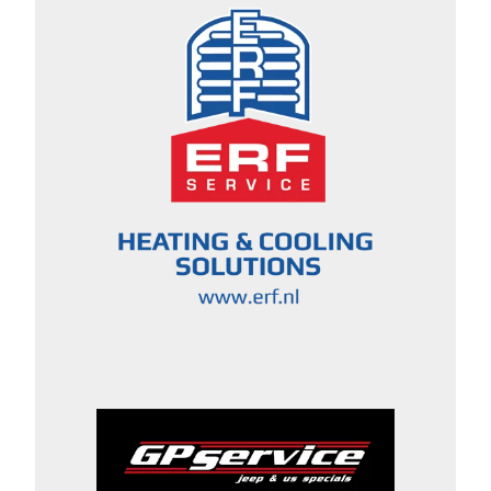
by MMT”-filosofie. De truck is
namelijk volledig in eigen huis
ontworpen, ontwikkeld en
gebouwd. Martin Macík noemt de
MMT EVO5 een belangrijke stap
voorwaarts voor het bedrijf. “Voor
ons vertegenwoordigt de MMT
EVO5 opnieuw een grote stap
voorwaarts, zowel technologisch
als visueel”, zegt Macík over de
nieuwe truck. Ontwikkeling
gebaseerd op data uit het veld De
nieuwe evolutie brengt
uitgebreide technische
verbeteringen met zich mee.
Ervaring en data van het MM
Technology Factory Team zijn
direct verwerkt in de ontwikkeling.
Zo is het chassis versterkt en is de