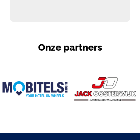
besluit Macík. FOTO’S: MM
Technology Racing
Onze partners