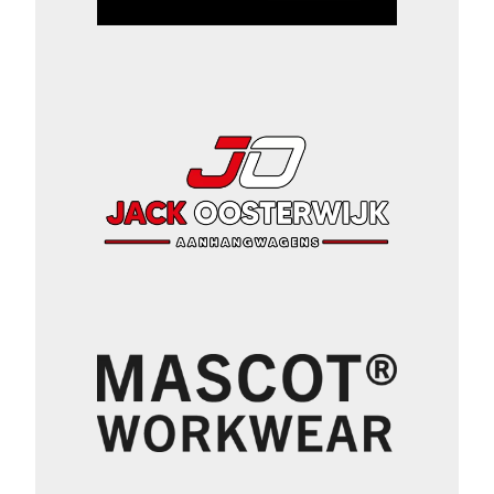
cabine steviger gemaakt.
Bovendien is de demperopstelling
herzien, in nauwe samenwerking
met toeleveranciers. Nieuwe
verlichting en verbeterde
ergonomie Bemanningen krijgen
daarnaast een herziene ergonomie
in de cockpit. Ook het
bandenspanningssysteem is
verbeterd, een belangrijk
onderdeel bij het rijden in het
terrein. De laserkoplampen en de
lichtbalk zijn eveneens vernieuwd.
Deze bieden op de MMT EVO5
bijna drie keer zoveel lichtsterkte
als bij eerdere versies. Voor
nachtelijke oversteken door
duinen is de truck bovendien
uitgerust met zijverlichting. Dit