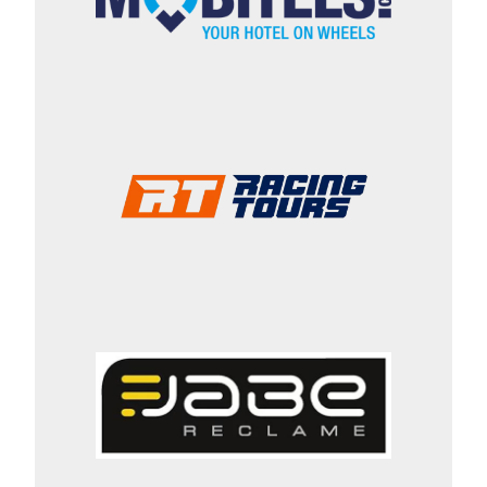
gebeurt tijdens de Baja Aragón in
Spanje. Namens MM Technology
komen daar ook klantteams in
actie. Het gaat om Italtrans Racing
Team en om Karel Posledni.
Posledni rijdt voor Team Valtorro
Unlimited. Vooruitblik Met de MMT
EVO5 wil MM Technology zijn
positie in de vrachtwagenklasse
verder verstevigen. Het bedrijf
blijft de ontwikkeling van de truck
baseren op ervaring uit de
zwaarste rally’s. Daarbij blijft ook
de inbreng van zijn rijders
belangrijk. “We wilden de wereld
onze signatuur laten zien. Ik denk
dat we een truck hebben
gebouwd die opnieuw de grenzen
in onze categorie zal verleggen”,